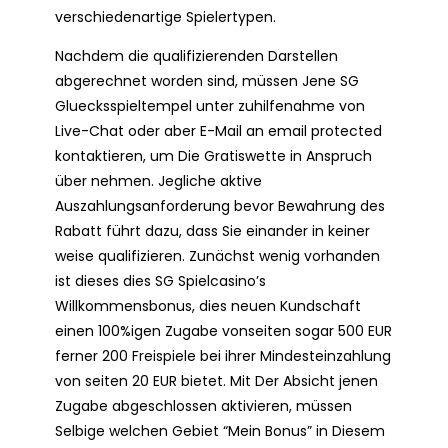
verschiedenartige Spielertypen.
Nachdem die qualifizierenden Darstellen
abgerechnet worden sind, müssen Jene SG
Gluecksspieltempel unter zuhilfenahme von
Live-Chat oder aber E-Mail an email protected
kontaktieren, um Die Gratiswette in Anspruch
über nehmen. Jegliche aktive
Auszahlungsanforderung bevor Bewahrung des
Rabatt führt dazu, dass Sie einander in keiner
weise qualifizieren. Zunächst wenig vorhanden
ist dieses dies SG Spielcasino’s
Willkommensbonus, dies neuen Kundschaft
einen 100%igen Zugabe vonseiten sogar 500 EUR
ferner 200 Freispiele bei ihrer Mindesteinzahlung
von seiten 20 EUR bietet. Mit Der Absicht jenen
Zugabe abgeschlossen aktivieren, müssen
Selbige welchen Gebiet “Mein Bonus” in Diesem