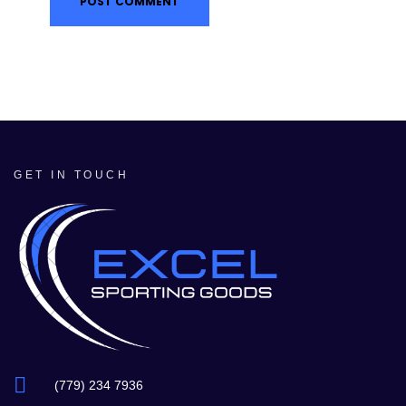
GET IN TOUCH
(779) 234 7936