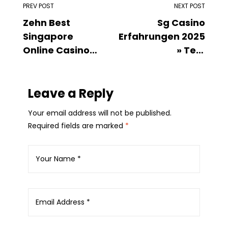
PREV POST
NEXT POST
Zehn Best
Sg Casino
Singapore
Erfahrungen 2025
Online Casinos
» Test
Mit 2025
Kaufmannsund
Kundenmeinungen
Leave a Reply
Your email address will not be published.
Required fields are marked
*