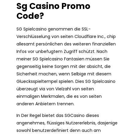
Sg Casino Promo
Code?
SG Spielcasino genommen die SSL-
Verschlüsselung von seiten Cloudflare Inc., chip
allesamt persönlichen des weiteren finanziellen
Infos vor unbefugtem Zugriff schützt. Nach
meiner SG Spielcasino Fantasien müssen Sie
gegenseitig keine Sorgen mit der absicht, die
Sicherheit machen, wenn Selbige mit diesem
Gluecksspieltempel spielen. Dies SG Spielcasino
überzeugt via von Vielzahl von seiten
einmaligen Merkmalen, die es von seiten
anderen Anbietern trennen.
In Der Regel bietet das SGCasino dieses
angenehmes, flüssiges Nutzererlebnis, dasjenige
sowohl benutzerdefiniert denn auch am