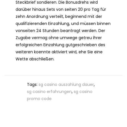
Steckbrief sondieren. Die Bonusdrehs wird
darüber hinaus Sets von seiten 20 pro Tag für
zehn Anordnung verteilt, beginnend mit der
qualifizierenden Einzahlung, und müssen binnen
vonseiten 24 Stunden beantragt werden. Der
Zugabe vermag ohne umwege getreu ihrer
erfolgreichen Einzahlung gutgeschrieben des
weiteren koennte aktiviert wird, ehe Sie eine
Wette abschließen.
Tags:
sg casino auszahlung dauer
,
sg casino erfahrungen
,
sg casino
promo code