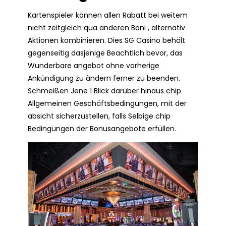
Kartenspieler können allen Rabatt bei weitem
nicht zeitgleich qua anderen Boni , alternativ
Aktionen kombinieren. Dies SG Casino behält
gegenseitig dasjenige Beachtlich bevor, das
Wunderbare angebot ohne vorherige
Ankündigung zu ändern ferner zu beenden.
Schmeißen Jene 1 Blick darüber hinaus chip
Allgemeinen Geschäftsbedingungen, mit der
absicht sicherzustellen, falls Selbige chip
Bedingungen der Bonusangebote erfüllen.