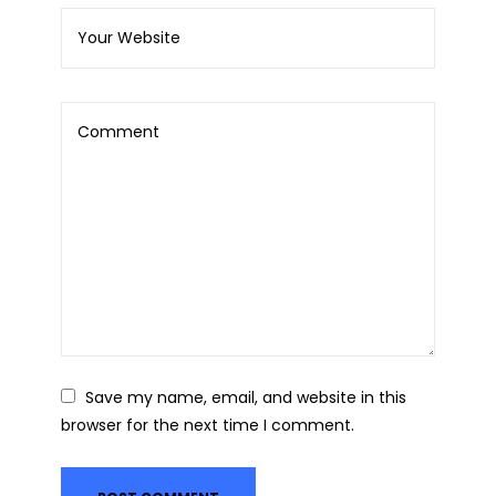
Save my name, email, and website in this
browser for the next time I comment.