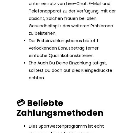
unter einsatz von Live-Chat, E-Mail und
Telefonapparat zu der Verfügung, mit der
absicht, Solchen frauen bei allen
Gesundheitspilz des weiteren Problemen
zu beistehen.
Der Ersteinzahlungsbonus bietet 1
verlockenden Bonusbetrag ferner
einfache Qualifikationskriterien.
Ehe Auch Du Deine Einzahlung tätigst,
solltest Du doch auf dies Kleingedruckte
achten.
💳 Beliebte
Zahlungsmethoden
Dies Sportwettenprogramm ist echt