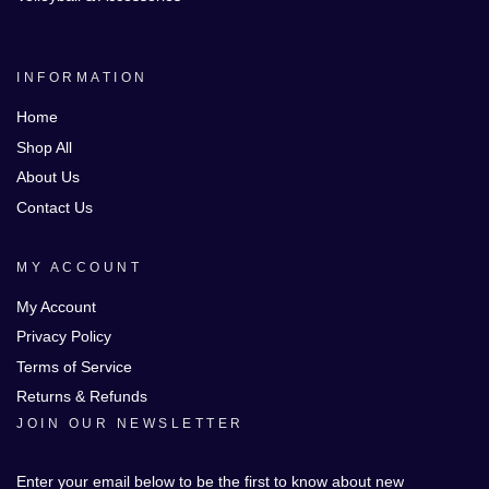
INFORMATION
Home
Shop All
About Us
Contact Us
MY ACCOUNT
My Account
Privacy Policy
Terms of Service
Returns & Refunds
JOIN OUR NEWSLETTER
Enter your email below to be the first to know about new