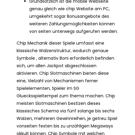
Grundsätzlich ist die mobile Webseite
genau gleich wie chip Website am PC,
umgekehrt sogar Bonusangebote des
weiteren Zahlungsmöglichkeiten können
von seiten unterwegs aufgerufen werden.
Chip Mechanik dieser Spiele umfasst eine
klassische Walzenstruktur, wodurch genaue
Symbole , alternativ Boni erforderlich befinden
sich, um allen Jackpot abgeschlossen
aktivieren. Chip Slotmaschinen bieten diese
eine, Vielzahl von Mechanismen ferner
Spielelementen, Spieler im SG
Gluecksspieltempel zum thema machen. Chip
meisten Slotmaschinen bestizen dieses
klassisches Schema via fünf solange bis sechs
Walzen, mehreren Gewinnreihen, je getreu Spiel
vonseiten festen bis zu unzähligen Megaways
okkult können. Chip Symbole mit welchen