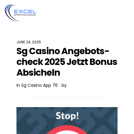
JUNE 24, 2025
Sg Casino Angebots-
check 2025 Jetzt Bonus
Absicheln
In
Sg Casino App 76
by