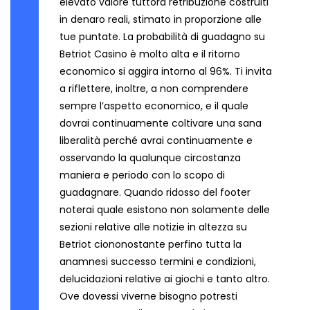
elevato valore tuttora retribuzione costruiti
in denaro reali, stimato in proporzione alle
tue puntate. La probabilità di guadagno su
Betriot Casino è molto alta e il ritorno
economico si aggira intorno al 96%. Ti invita
a riflettere, inoltre, a non comprendere
sempre l’aspetto economico, e il quale
dovrai continuamente coltivare una sana
liberalità perché avrai continuamente e
osservando la qualunque circostanza
maniera e periodo con lo scopo di
guadagnare. Quando ridosso del footer
noterai quale esistono non solamente delle
sezioni relative alle notizie in altezza su
Betriot ciononostante perfino tutta la
anamnesi successo termini e condizioni,
delucidazioni relative ai giochi e tanto altro.
Ove dovessi viverne bisogno potresti