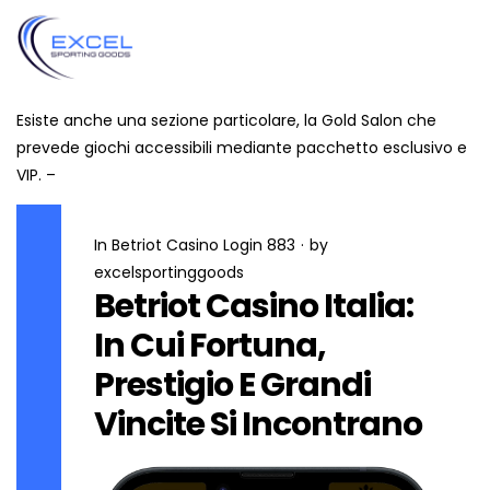
Esiste anche una sezione particolare, la Gold Salon che
prevede giochi accessibili mediante pacchetto esclusivo e
VIP. –
In
Betriot Casino Login 883
by
excelsportinggoods
Betriot Casino Italia:
In Cui Fortuna,
Prestigio E Grandi
Vincite Si Incontrano