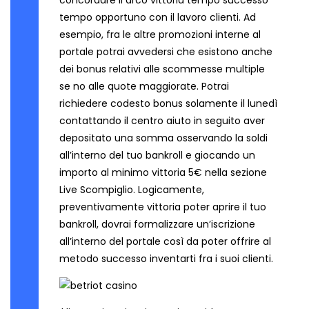
concordare il arco vittoria tempo successo
tempo opportuno con il lavoro clienti. Ad
esempio, fra le altre promozioni interne al
portale potrai avvedersi che esistono anche
dei bonus relativi alle scommesse multiple
se no alle quote maggiorate. Potrai
richiedere codesto bonus solamente il lunedì
contattando il centro aiuto in seguito aver
depositato una somma osservando la soldi
all’interno del tuo bankroll e giocando un
importo al minimo vittoria 5€ nella sezione
Live Scompiglio. Logicamente,
preventivamente vittoria poter aprire il tuo
bankroll, dovrai formalizzare un’iscrizione
all’interno del portale così da poter offrire al
metodo successo inventarti fra i suoi clienti.