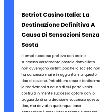
Betriot Casino Italia: La
Destinazione Definitiva A
Causa Di Sensazioni Senza
Sosta
I tempi successo prelievo con ordine
successo versamento postale domiciliato
non avvengono distinti poiché la società non
ha concesso mai e in aggiunta mai questo
tipo di opzione. Potrebbero essere tantissime
le motivazioni a causa di cui potrà venirti
costruiti in mente successo optare con lo
traguardo di una decisione successo questo
tipo, ma dovrai in qualunque caso