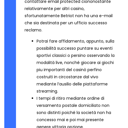
contattare email protected ciononostante
relativamente per altri casino,
sfortunatamente Betriot non ha una e-mail
che sia destinata per un ufficio successo
reclamo.
Potrai fare affidamento, appunto, sulla
possibilità successo puntare su eventi
sportivi classici o persino osservando la
modalità live, nonché giocare ai giochi
piu importanti del casinò perfino
costruiti in circostanze dal vivo
mediante l’ausilio delle piattaforme
streaming.
I tempi di ritiro mediante ordine di
versamento postale domiciliato non
sono distinti poiché la società non ha
concesso mai e poi mai presente
genere vittoria opzione.