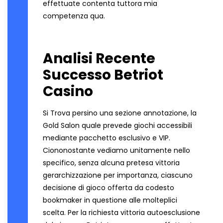
effettuate contenta tuttora mia
competenza qua.
Analisi Recente
Successo Betriot
Casino
Si Trova persino una sezione annotazione, la
Gold Salon quale prevede giochi accessibili
mediante pacchetto esclusivo e VIP.
Ciononostante vediamo unitamente nello
specifico, senza alcuna pretesa vittoria
gerarchizzazione per importanza, ciascuno
decisione di gioco offerta da codesto
bookmaker in questione alle molteplici
scelta. Per la richiesta vittoria autoesclusione