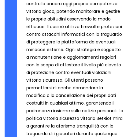
controllo ancora oggi propria competenza
vittoria gioco, potendo monitorare e gestire
le proprie abitudini osservando la modo
efficace. Il casinò utilizza firewall e protezioni
contro attacchi informatici con lo traguardo
di proteggere la piattaforma da eventuali
minacce esterne. Ogni strategia è soggetto
a manutenzione e aggiornamenti regolari
con lo scopo di attestare il livello più elevato
di protezione contro eventuali violazioni
vittoria sicurezza. Gli utenti possono
permettersi di anche domandare la
modifica o la cancellazione dei propri dati
costruiti in qualsiasi attimo, garantendo il
padronanza insieme sulle notizie personali. La
politica vittoria sicurezza vittoria BetRiot mira
a garantire la aforisma tranquillità con lo
traguardo di i giocatori durante qualunque