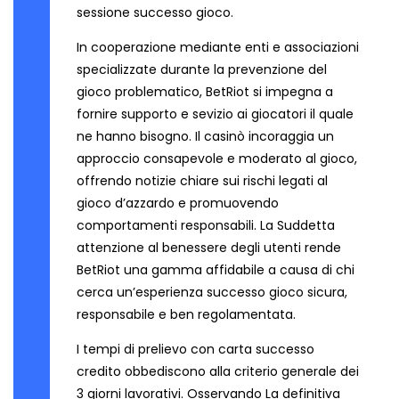
sessione successo gioco.
In cooperazione mediante enti e associazioni
specializzate durante la prevenzione del
gioco problematico, BetRiot si impegna a
fornire supporto e sevizio ai giocatori il quale
ne hanno bisogno. Il casinò incoraggia un
approccio consapevole e moderato al gioco,
offrendo notizie chiare sui rischi legati al
gioco d’azzardo e promuovendo
comportamenti responsabili. La Suddetta
attenzione al benessere degli utenti rende
BetRiot una gamma affidabile a causa di chi
cerca un’esperienza successo gioco sicura,
responsabile e ben regolamentata.
I tempi di prelievo con carta successo
credito obbediscono alla criterio generale dei
3 giorni lavorativi. Osservando La definitiva