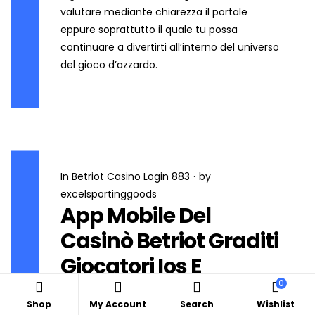
valutare mediante chiarezza il portale
eppure soprattutto il quale tu possa
continuare a divertirti all’interno del universo
del gioco d’azzardo.
In
Betriot Casino Login 883
by
excelsportinggoods
App Mobile Del
Casinò Betriot Graditi
Giocatori Ios E
0
Android
Shop
My Account
Search
Wishlist