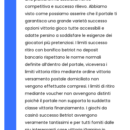
competitiva e successo rilievo. Abbiamo
visto come possiamo asserire che il portale ti
garantisca una grande varietà successo
opzioni vittoria gioco tutte accessibili e
adatte persino a soddisfare le esigenze dei
giocatori più pretenziosi. I limiti successo
ritiro con bonifico
betriot no deposit
bancario rispettano le norme normali
definite all’dentro del portale, viceversa i
limiti vittoria ritiro mediante ordine vittoria
versamento postale domiciliato non
vengono effettuate compresi. I limiti di ritiro
mediante voucher non avvengono distinti
poiché il portale non supporta la suddetta
classe vittoria finanziamento. I giochi da
casinò successo Betriot avvengono
veramente tantissimi e per tutti forniti dalle
piu interessanti case vittoria iGaming in