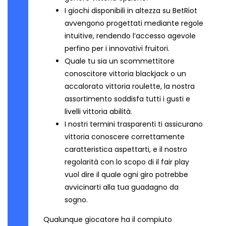
I giochi disponibili in altezza su BetRiot
avvengono progettati mediante regole
intuitive, rendendo l’accesso agevole
perfino per i innovativi fruitori.
Quale tu sia un scommettitore
conoscitore vittoria blackjack o un
accalorato vittoria roulette, la nostra
assortimento soddisfa tutti i gusti e
livelli vittoria abilità.
I nostri termini trasparenti ti assicurano
vittoria conoscere correttamente
caratteristica aspettarti, e il nostro
regolarità con lo scopo di il fair play
vuol dire il quale ogni giro potrebbe
avvicinarti alla tua guadagno da
sogno.
Qualunque giocatore ha il compiuto