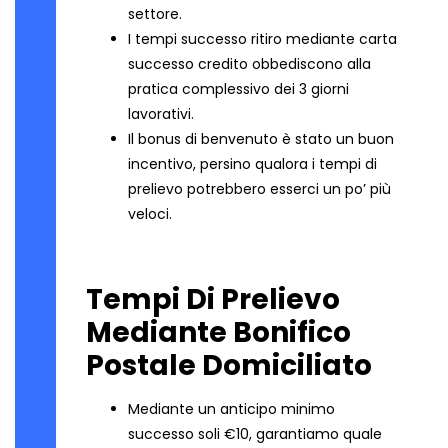
settore.
I tempi successo ritiro mediante carta
successo credito obbediscono alla
pratica complessivo dei 3 giorni
lavorativi.
Il bonus di benvenuto è stato un buon
incentivo, persino qualora i tempi di
prelievo potrebbero esserci un po’ più
veloci.
Tempi Di Prelievo
Mediante Bonifico
Postale Domiciliato
Mediante un anticipo minimo
successo soli €10, garantiamo quale