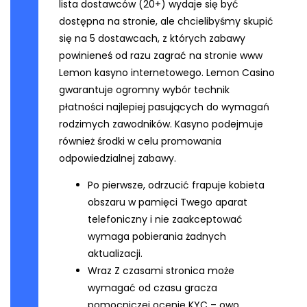
lista dostawców (20+) wydaje się być
dostępna na stronie, ale chcielibyśmy skupić
się na 5 dostawcach, z których zabawy
powinieneś od razu zagrać na stronie www
Lemon kasyno internetowego. Lemon Casino
gwarantuje ogromny wybór technik
płatności najlepiej pasujących do wymagań
rodzimych zawodników. Kasyno podejmuje
również środki w celu promowania
odpowiedzialnej zabawy.
Po pierwsze, odrzucić frapuje kobieta
obszaru w pamięci Twego aparat
telefoniczny i nie zaakceptować
wymaga pobierania żadnych
aktualizacji.
Wraz Z czasami stronica może
wymagać od czasu gracza
pomocniczej ocenie KYC – owo