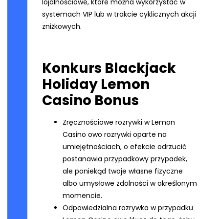
lojalnościowe, które można wykorzystać w
systemach VIP lub w trakcie cyklicznych akcji
zniżkowych.
Konkurs Blackjack
Holiday Lemon
Casino Bonus
Zręcznościowe rozrywki w Lemon
Casino owo rozrywki oparte na
umiejętnościach, o efekcie odrzucić
postanawia przypadkowy przypadek,
ale poniekąd twoje własne fizyczne
albo umysłowe zdolności w określonym
momencie.
Odpowiedzialna rozrywka w przypadku