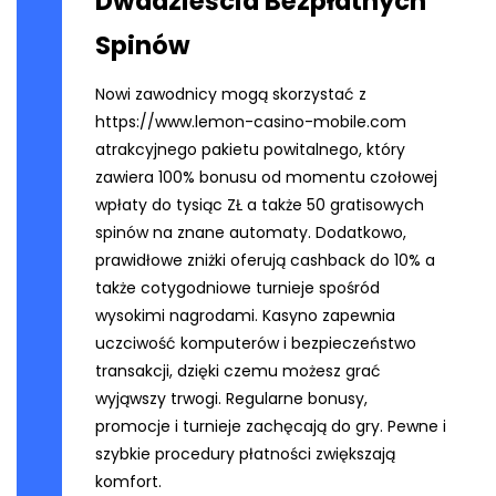
Dwadzieścia Bezpłatnych
Spinów
Nowi zawodnicy mogą skorzystać z
https://www.lemon-casino-mobile.com
atrakcyjnego pakietu powitalnego, który
zawiera 100% bonusu od momentu czołowej
wpłaty do tysiąc ZŁ a także 50 gratisowych
spinów na znane automaty. Dodatkowo,
prawidłowe zniżki oferują cashback do 10% a
także cotygodniowe turnieje spośród
wysokimi nagrodami. Kasyno zapewnia
uczciwość komputerów i bezpieczeństwo
transakcji, dzięki czemu możesz grać
wyjąwszy trwogi. Regularne bonusy,
promocje i turnieje zachęcają do gry. Pewne i
szybkie procedury płatności zwiększają
komfort.