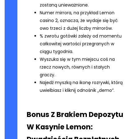
zostaną unieważnione.
Numer mirrora, na przykład Lemon
casino 2, oznacza, że wydaje się być
owo trzeci z dużej liczby mirrorów.
% zwrotu gotówki zależy od momentu
całkowitej wartości przegranych w
ciągu tygodnia.
Wyszuka się w tym miejscu coś na
rzecz nowych, równych i stałych
graczy.
Najedź myszką na ikonę rozrywki, którą
uwielbiasz i kliknij odnośnik „demo”.
Bonus Z Brakiem Depozytu
W Kasynie Lemon: