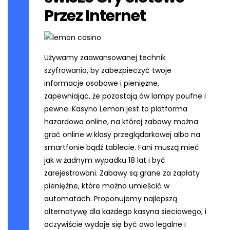
Przez Internet
Używamy zaawansowanej technik
szyfrowania, by zabezpieczyć twoje
informacje osobowe i pieniężne,
zapewniając, że pozostają ów lampy poufne i
pewne. Kasyno Lemon jest to platforma
hazardowa online, na której zabawy można
grać online w klasy przeglądarkowej albo na
smartfonie bądź tablecie. Fani muszą mieć
jak w żadnym wypadku 18 lat i być
zarejestrowani. Zabawy są grane za zapłaty
pieniężne, które można umieścić w
automatach. Proponujemy najlepszą
alternatywę dla każdego kasyna sieciowego, i
oczywiście wydaje się być owo legalne i