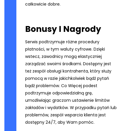
całkowicie dobre.
Bonusy I Nagrody
Serwis podtrzymuje różne procedury
płatności, w tym waluty cyfrowe. Dzięki
wstecz, zawodnicy mogą elastyczniej
zarządzać swoimi środkami. Dostępny jest
też zespół obsługi kontrahenta, który służy
pomocą w razie jakichkolwiek bądź pytań
bądź problemów. Co Więcej podest
podtrzymuje odpowiedzialną grę,
umożliwiając graczom ustawienie limitów
zakładów i wydatków. W przypadku pytań lub
problemów, zespół wsparcia klienta jest
dostępny 24/7, aby Wam pomóc.