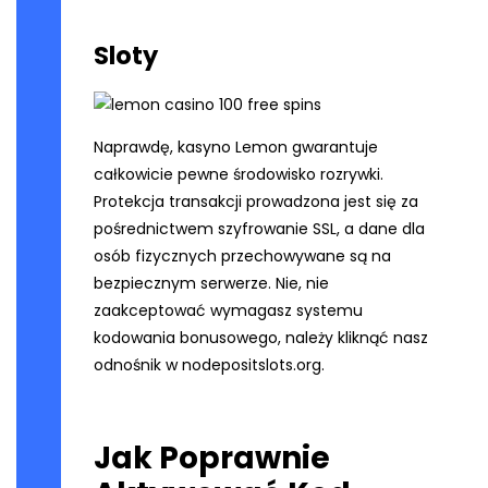
Sloty
Naprawdę, kasyno Lemon gwarantuje
całkowicie pewne środowisko rozrywki.
Protekcja transakcji prowadzona jest się za
pośrednictwem szyfrowanie SSL, a dane dla
osób fizycznych przechowywane są na
bezpiecznym serwerze. Nie, nie
zaakceptować wymagasz systemu
kodowania bonusowego, należy kliknąć nasz
odnośnik w nodepositslots.org.
Jak Poprawnie