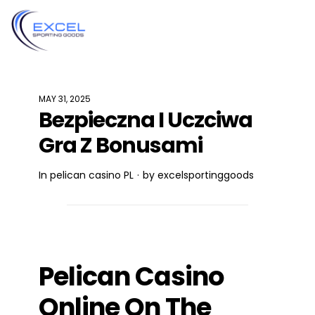
MAY 31, 2025
Bezpieczna I Uczciwa
Gra Z Bonusami
In
pelican casino PL
by
excelsportinggoods
Pelican Casino
Online On The