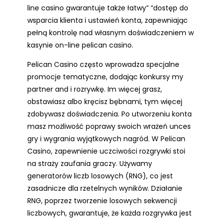
line casino gwarantuje także łatwy” “dostęp do
wsparcia klienta i ustawień konta, zapewniając
pełną kontrolę nad własnym doświadczeniem w
kasynie on-line
pelican casino
.
Pelican Casino często wprowadza specjalne
promocje tematyczne, dodając konkursy my
partner and i rozrywkę. Im więcej grasz,
obstawiasz albo kręcisz bębnami, tym więcej
zdobywasz doświadczenia. Po utworzeniu konta
masz możliwość poprawy swoich wrażeń unces
gry i wygrania wyjątkowych nagród. W Pelican
Casino, zapewnienie uczciwości rozgrywki stoi
na straży zaufania graczy. Używamy
generatorów liczb losowych (RNG), co jest
zasadnicze dla rzetelnych wyników. Działanie
RNG, poprzez tworzenie losowych sekwencji
liczbowych, gwarantuje, że każda rozgrywka jest