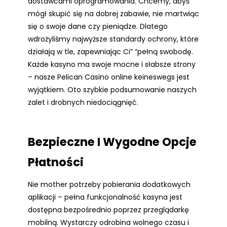
dostawcami oprogramowania. Chcemy, abyś
mógł skupić się na dobrej zabawie, nie martwiąc
się o swoje dane czy pieniądze. Dlatego
wdrożyliśmy najwyższe standardy ochrony, które
działają w tle, zapewniając Ci” “pełną swobodę.
Każde kasyno ma swoje mocne i słabsze strony
– nasze Pelican Casino online keineswegs jest
wyjątkiem. Oto szybkie podsumowanie naszych
zalet i drobnych niedociągnięć.
Bezpieczne I Wygodne Opcje
Płatności
Nie mother potrzeby pobierania dodatkowych
aplikacji – pełna funkcjonalność kasyna jest
dostępna bezpośrednio poprzez przeglądarkę
mobilną. Wystarczy odrobina wolnego czasu i