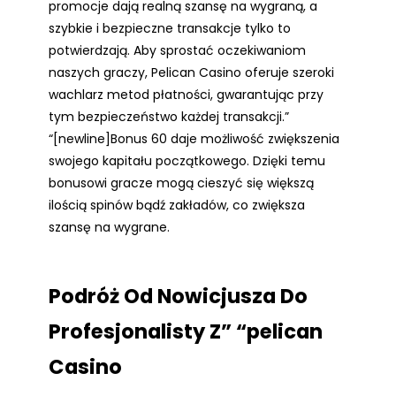
promocje dają realną szansę na wygraną, a
szybkie i bezpieczne transakcje tylko to
potwierdzają. Aby sprostać oczekiwaniom
naszych graczy, Pelican Casino oferuje szeroki
wachlarz metod płatności, gwarantując przy
tym bezpieczeństwo każdej transakcji.”
“[newline]Bonus 60 daje możliwość zwiększenia
swojego kapitału początkowego. Dzięki temu
bonusowi gracze mogą cieszyć się większą
ilością spinów bądź zakładów, co zwiększa
szansę na wygrane.
Podróż Od Nowicjusza Do
Profesjonalisty Z” “pelican
Casino