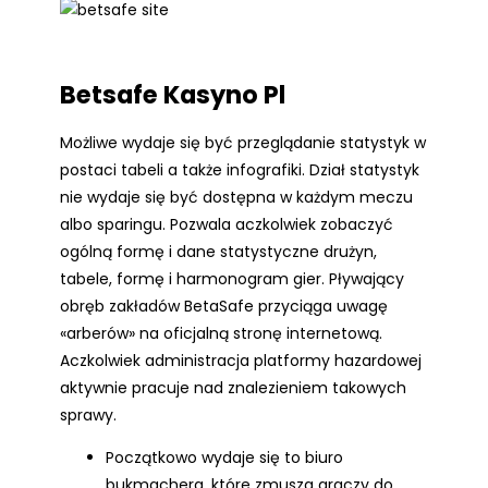
Betsafe Kasyno Pl
Możliwe wydaje się być przeglądanie statystyk w
postaci tabeli a także infografiki. Dział statystyk
nie wydaje się być dostępna w każdym meczu
albo sparingu. Pozwala aczkolwiek zobaczyć
ogólną formę i dane statystyczne drużyn,
tabele, formę i harmonogram gier. Pływający
obręb zakładów BetaSafe przyciąga uwagę
«arberów» na oficjalną stronę internetową.
Aczkolwiek administracja platformy hazardowej
aktywnie pracuje nad znalezieniem takowych
sprawy.
Początkowo wydaje się to biuro
bukmachera, które zmusza graczy do