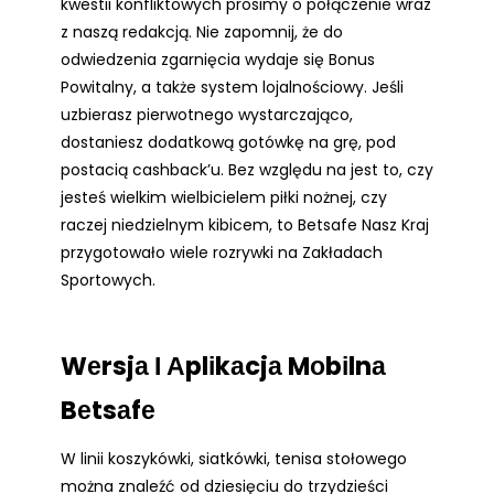
kwestii konfliktowych prosimy o połączenie wraz
z naszą redakcją. Nie zapomnij, że do
odwiedzenia zgarnięcia wydaje się Bonus
Powitalny, a także system lojalnościowy. Jeśli
uzbierasz pierwotnego wystarczająco,
dostaniesz dodatkową gotówkę na grę, pod
postacią cashback’u. Bez względu na jest to, czy
jesteś wielkim wielbicielem piłki nożnej, czy
raczej niedzielnym kibicem, to Betsafe Nasz Kraj
przygotowało wiele rozrywki na Zakładach
Sportowych.
Wеrsjа І Аplіkаcjа Mоbіlnа
Bеtsаfе
W linii koszykówki, siatkówki, tenisa stołowego
można znaleźć od dziesięciu do trzydzieści