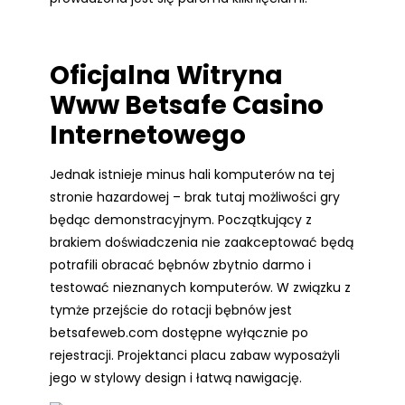
Oficjalna Witryna
Www Betsafe Casino
Internetowego
Jednak istnieje minus hali komputerów na tej
stronie hazardowej – brak tutaj możliwości gry
będąc demonstracyjnym. Początkujący z
brakiem doświadczenia nie zaakceptować będą
potrafili obracać bębnów zbytnio darmo i
testować nieznanych komputerów. W związku z
tymże przejście do rotacji bębnów jest
betsafeweb.com
dostępne wyłącznie po
rejestracji. Projektanci placu zabaw wyposażyli
jego w stylowy design i łatwą nawigację.