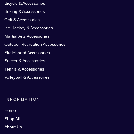
Bicycle & Accessories
Boxing & Accessories
Golf & Accessories
Ice Hockey & Accessories
Martial Arts Accessories
Outdoor Recreation Accessories
Skateboard Accessories
Soccer & Accessories
Tennis & Accessories
Volleyball & Accessories
INFORMATION
Home
Shop All
About Us