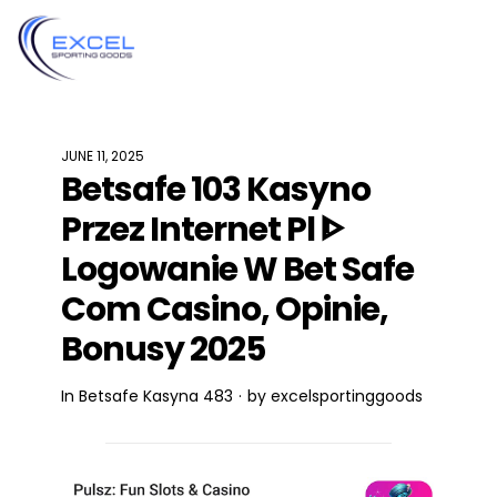
JUNE 11, 2025
Betsafe 103 Kasyno
Przez Internet Pl ᐈ
Logowanie W Bet Safe
Com Casino, Opinie,
Bonusy 2025
In
Betsafe Kasyna 483
by
excelsportinggoods