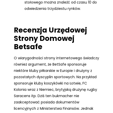
stołowego można znaleźć od czasu 10 do
odwiedzenia trzydziestu rynków.
Recenzja Urzędowej
Strony Domowej
Betsafe
O wiarygodności strony internetowego świadczy
również argument, że BetSafe sponsoruje
niektóre kluby piłkarskie w Europie i drużyny z
pozostałych dyscyplin sportowych. Na przykład
sponsoruje kluby koszykówki na Łotwie, FC
Kolonia wraz z Niemiec, brytyjską drużynę rugby
Saracens itp. Dziś ten bukmacher nie
zaakceptować posiada dokumentów
licencyjnych z Ministerstwa Finansów. Jednak