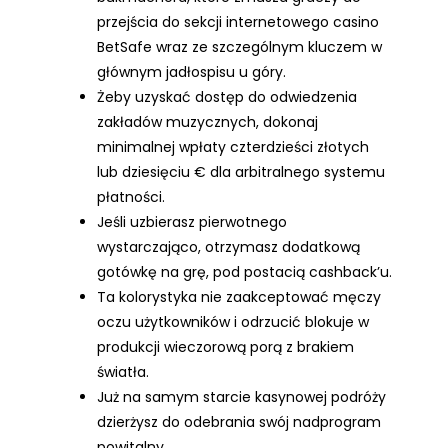
przejścia do sekcji internetowego casino
BetSafe wraz ze szczególnym kluczem w
głównym jadłospisu u góry.
Żeby uzyskać dostęp do odwiedzenia
zakładów muzycznych, dokonaj
minimalnej wpłaty czterdzieści złotych
lub dziesięciu € dla arbitralnego systemu
płatności.
Jeśli uzbierasz pierwotnego
wystarczająco, otrzymasz dodatkową
gotówkę na grę, pod postacią cashback’u.
Ta kolorystyka nie zaakceptować męczy
oczu użytkowników i odrzucić blokuje w
produkcji wieczorową porą z brakiem
światła.
Już na samym starcie kasynowej podróży
dzierżysz do odebrania swój nadprogram
powitalny.