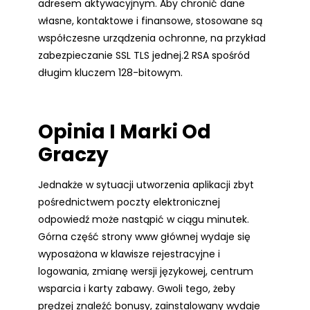
adresem aktywacyjnym. Aby chronić dane
własne, kontaktowe i finansowe, stosowane są
współczesne urządzenia ochronne, na przykład
zabezpieczanie SSL TLS jednej.2 RSA spośród
długim kluczem 128-bitowym.
Opinia I Marki Od
Graczy
Jednakże w sytuacji utworzenia aplikacji zbyt
pośrednictwem poczty elektronicznej
odpowiedź może nastąpić w ciągu minutek.
Górna część strony www głównej wydaje się
wyposażona w klawisze rejestracyjne i
logowania, zmianę wersji językowej, centrum
wsparcia i karty zabawy. Gwoli tego, żeby
prędzej znaleźć bonusy, zainstalowany wydaje