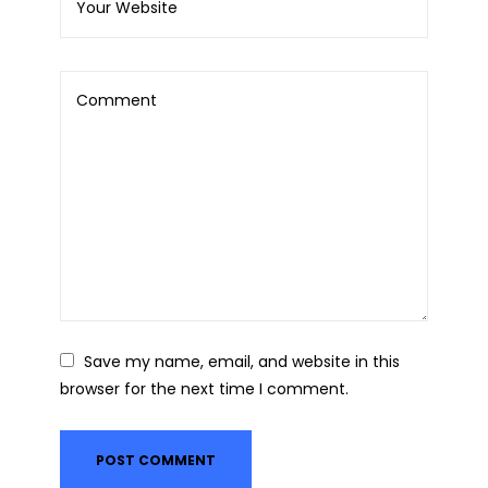
Save my name, email, and website in this
browser for the next time I comment.