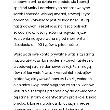
placówka online działa na podstawie licencji
spośród Malty i odmiennych renomowanych
komisji spośród Wielkiej Brytanii, Szwecji i tym
podobne. Potwierdza jest to legalność usług
hazardowych i rzetelność na rzecz polskich
zawodników. Ilość rynków na najważniejsze
zdarzenia na żywo waha się od momentu
dziesięciu do 100 typów w piłce nożnej.
Wprowadź swe konto prywatne wraz z tą samą
nazwą użytkownika i hasłem, których użyłeś na
urzędowej stronie domowej sekcji. Fani mogą
również korzystać wraz z wszystkich rodzajów
zakładów, aktywować bonusy i zniżki, wpłacać
pieniądze i wypłacać wygrane ze stron-klonów.
Wizualnie zostajesz przeniesiony do odwiedzenia
tej samej strony o identycznym projekcie. Działa
prędko, klikanie na odnośniki, dywizje, mecze
prowadzona jest się paroma kliknięciami.