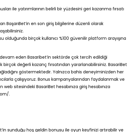
ları ile yatırımlarının belirli bir yüzdesini geri kazanma fırsatı
an BaşarıBet‘in en son giriş bilgilerine düzenli olarak
abilirsiniz.
su olduğunda birçok kullanıcı %100 güvenilir platform arayışına
devam eden Basaribet’in sektörde çok tercih edildiği
 birçok değerli kazanç fırsatından yararlanabilirsiniz. BasariBet
ağladığını göstermektedir. Yalnızca bahis deneyiminizden her
yıcılarla çalışıyoruz. Bonus kampanyalarından faydalanmak ve
web sitesindeki BasariBet hesabınıza giriş hesabınıza
.com/
.
in sunduğu hoş geldin bonusu ile oyun keyfinizi artırabilir ve