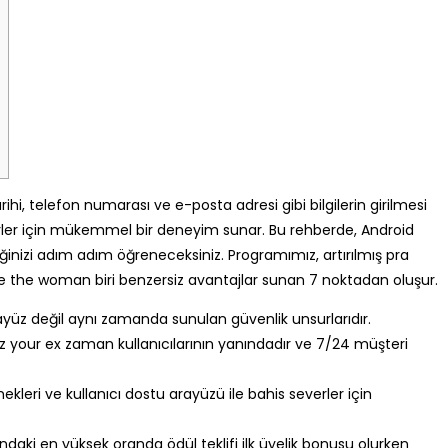
i, telefon numarası ve e-posta adresi gibi bilgilerin girilmesi
erler için mükemmel bir deneyim sunar. Bu rehberde, Android
ğinizi adım adım öğreneceksiniz. Programımız, artırılmış pra
re the woman biri benzersiz avantajlar sunan 7 noktadan oluşur.
rayüz değil aynı zamanda sunulan güvenlik unsurlarıdır.
 your ex zaman kullanıcılarının yanındadır ve 7/24 müşteri
kleri ve kullanıcı dostu arayüzü ile bahis severler için
daki en yüksek oranda ödül teklifi ilk üyelik bonusu olurken