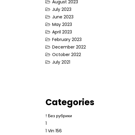
August 2023
July 2023
June 2023
May 2023
April 2023
February 2023
December 2022
October 2022
July 2021
Categories
! Без рубрики
1
1 Vin 156