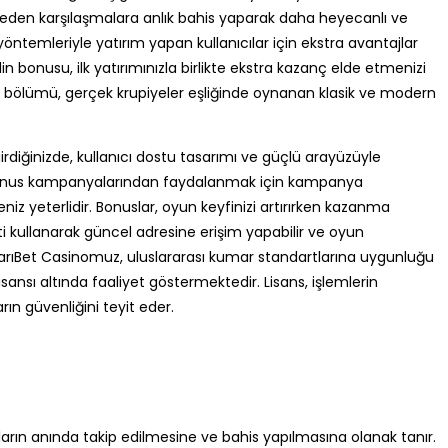
vam eden karşılaşmalara anlık bahis yaparak daha heyecanlı ve
yöntemleriyle yatırım yapan kullanıcılar için ekstra avantajlar
 bonusu, ilk yatırımınızla birlikte ekstra kazanç elde etmenizi
t bölümü, gerçek krupiyeler eşliğinde oynanan klasik ve modern
irdiğinizde, kullanıcı dostu tasarımı ve güçlü arayüzüyle
in bonus kampanyalarından faydalanmak için kampanya
niz yeterlidir. Bonuslar, oyun keyfinizi artırırken kazanma
eti kullanarak güncel adresine erişim yapabilir ve oyun
BasarıBet Casinomuz, uluslararası kumar standartlarına uygunluğu
ansı altında faaliyet göstermektedir. Lisans, işlemlerin
rın güvenliğini teyit eder.
rın anında takip edilmesine ve bahis yapılmasına olanak tanır.